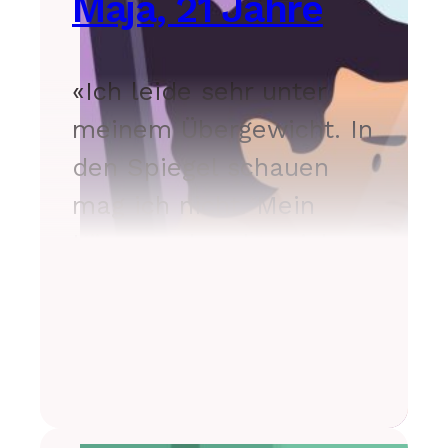
Maja, 21 Jahre
«Ich leide sehr unter
meinem Übergewicht. In
den Spiegel schauen
mag ich nicht. Mein
Körper schreckt mich
ab.»