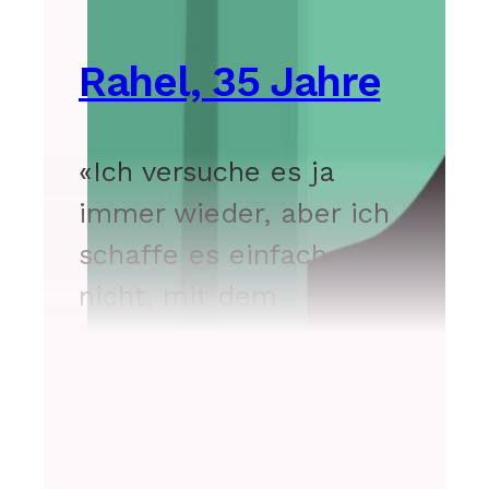
Rahel, 35 Jahre
«Ich versuche es ja
immer wieder, aber ich
schaffe es einfach
nicht, mit dem
Abnehmen.»