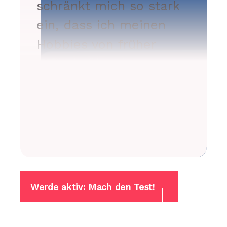
schränkt mich so stark
ein, dass ich meinen
Hobbies von früher
nicht mehr nachgehen
kann.»
Werde aktiv: Mach den Test!