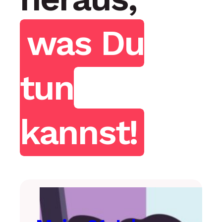
was Du
tun
kannst!